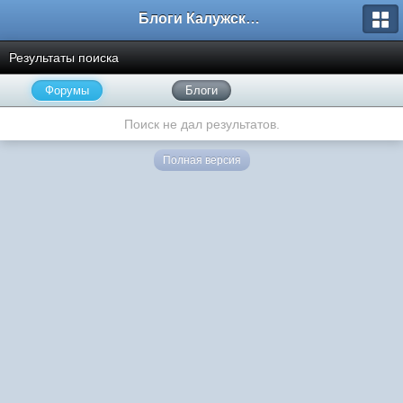
Блоги Калужского перекрестка
Результаты поиска
Форумы
Блоги
Поиск не дал результатов.
Полная версия