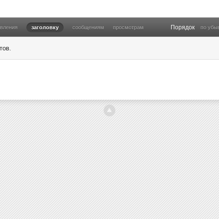
Порядок
овления
заголовку
сообщениям
просмотрам
по убы
тов.