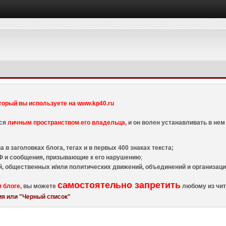
торый вы используете на www.kp40.ru
тся
личным пространством его владельца
, и он волен устанавливать в н
 в заголовках блога, тегах и в первых 400 знаках текста;
 и сообщения, призывающие к его нарушению
;
й, общественных и/или политических движений, объединений и организа
самостоятельно запретить
м блоге
, вы можете
любому из чит
я или "Черный список"