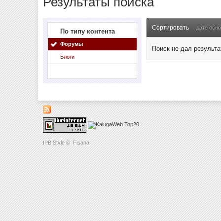
Результаты поиска
Сортировать
дате обн
По типу контента
Форумы
Поиск не дал результа
Блоги
IPB Style
©
Fisana