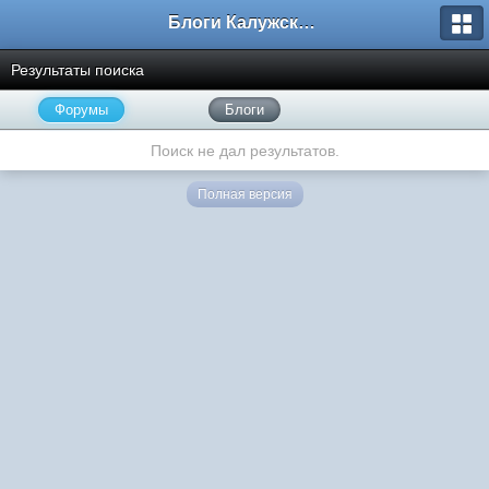
Блоги Калужского перекрестка
Результаты поиска
Форумы
Блоги
Поиск не дал результатов.
Полная версия