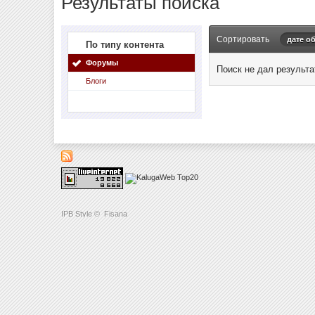
Результаты поиска
Сортировать
дате о
По типу контента
Форумы
Поиск не дал результа
Блоги
IPB Style
©
Fisana