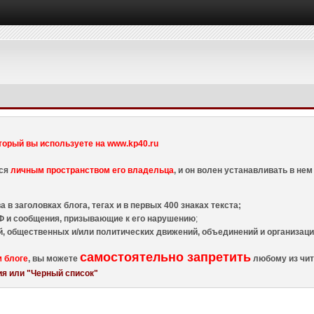
торый вы используете на www.kp40.ru
тся
личным пространством его владельца
, и он волен устанавливать в н
 в заголовках блога, тегах и в первых 400 знаках текста;
 и сообщения, призывающие к его нарушению
;
й, общественных и/или политических движений, объединений и организа
самостоятельно запретить
м блоге
, вы можете
любому из чит
я или "Черный список"