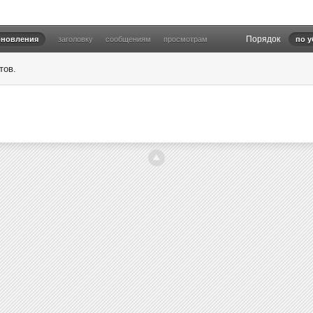
Порядок
бновления
заголовку
сообщениям
просмотрам
по 
тов.