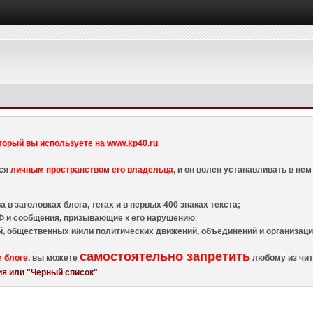
торый вы используете на www.kp40.ru
тся
личным пространством его владельца
, и он волен устанавливать в н
 в заголовках блога, тегах и в первых 400 знаках текста;
 и сообщения, призывающие к его нарушению
;
й, общественных и/или политических движений, объединений и организа
самостоятельно запретить
м блоге
, вы можете
любому из чит
я или "Черный список"