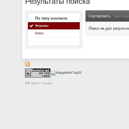
Результаты поиска
Сортировать
дате обн
По типу контента
Форумы
Поиск не дал результа
Блоги
IPB Style
©
Fisana