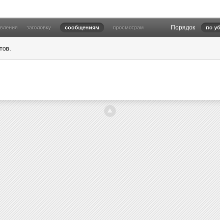
Порядок
овления
заголовку
сообщениям
просмотрам
по у
тов.