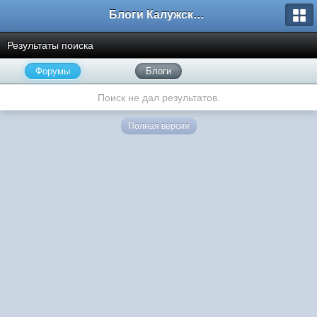
Блоги Калужского перекрестка
Результаты поиска
Форумы
Блоги
Поиск не дал результатов.
Полная версия