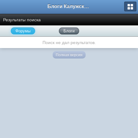
Блоги Калужского перекрестка
Результаты поиска
Форумы
Блоги
Поиск не дал результатов.
Полная версия