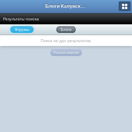
Блоги Калужского перекрестка
Результаты поиска
Форумы
Блоги
Поиск не дал результатов.
Полная версия