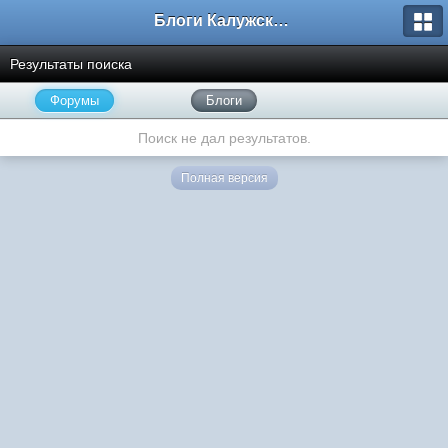
Блоги Калужского перекрестка
Результаты поиска
Форумы
Блоги
Поиск не дал результатов.
Полная версия