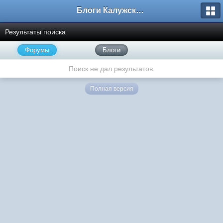
Блоги Калужского перекрестка
Результаты поиска
Форумы
Блоги
Поиск не дал результатов.
Полная версия