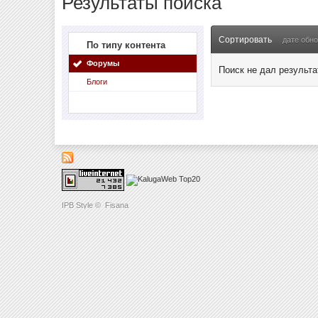
Результаты поиска
Сортировать
дате обн
По типу контента
Форумы
Поиск не дал результа
Блоги
IPB Style
©
Fisana