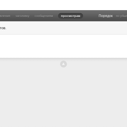
Порядок
овления
заголовку
сообщениям
просмотрам
по убы
тов.