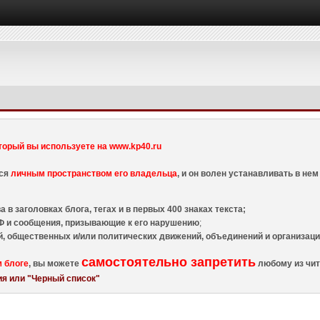
торый вы используете на www.kp40.ru
тся
личным пространством его владельца
, и он волен устанавливать в н
 в заголовках блога, тегах и в первых 400 знаках текста;
 и сообщения, призывающие к его нарушению
;
й, общественных и/или политических движений, объединений и организа
самостоятельно запретить
м блоге
, вы можете
любому из чит
я или "Черный список"