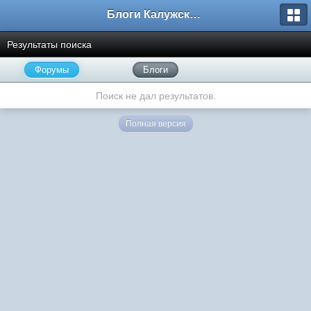
Блоги Калужского перекрестка
Результаты поиска
Форумы
Блоги
Поиск не дал результатов.
Полная версия