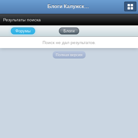
Блоги Калужского перекрестка
Результаты поиска
Форумы
Блоги
Поиск не дал результатов.
Полная версия