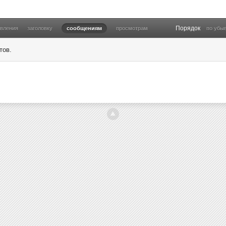
Порядок
овления
заголовку
сообщениям
просмотрам
по убы
тов.