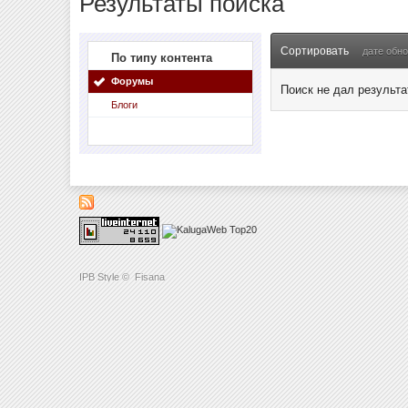
Результаты поиска
Сортировать
дате обн
По типу контента
Форумы
Поиск не дал результа
Блоги
IPB Style
©
Fisana