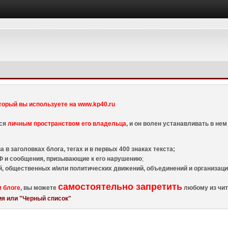
торый вы используете на www.kp40.ru
тся
личным пространством его владельца
, и он волен устанавливать в н
 в заголовках блога, тегах и в первых 400 знаках текста;
 и сообщения, призывающие к его нарушению
;
й, общественных и/или политических движений, объединений и организа
самостоятельно запретить
м блоге
, вы можете
любому из чит
я или "Черный список"