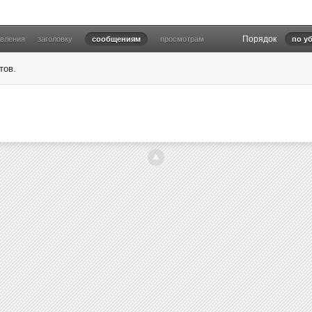
Порядок
овления
заголовку
сообщениям
просмотрам
по у
тов.