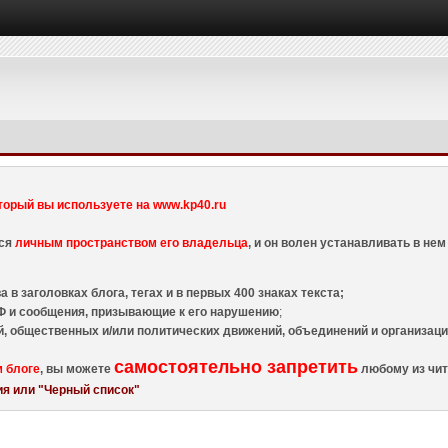
торый вы используете на www.kp40.ru
тся
личным пространством его владельца
, и он волен устанавливать в н
 в заголовках блога, тегах и в первых 400 знаках текста;
 и сообщения, призывающие к его нарушению
;
й, общественных и/или политических движений, объединений и организа
самостоятельно запретить
м блоге
, вы можете
любому из чит
я или "Черный список"