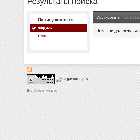
Результаты поиска
Сортировать
дате обн
По типу контента
Форумы
Поиск не дал результа
Блоги
IPB Style
©
Fisana