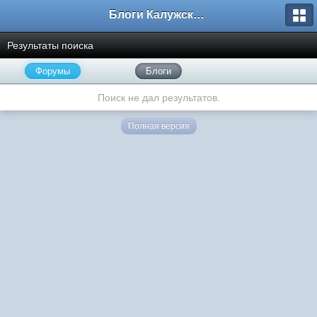
Блоги Калужского перекрестка
Результаты поиска
Форумы
Блоги
Поиск не дал результатов.
Полная версия