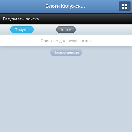
Блоги Калужского перекрестка
Результаты поиска
Форумы
Блоги
Поиск не дал результатов.
Полная версия