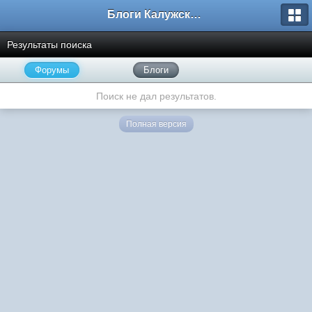
Блоги Калужского перекрестка
Результаты поиска
Форумы
Блоги
Поиск не дал результатов.
Полная версия