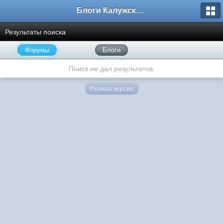
Блоги Калужского перекрестка
Результаты поиска
Форумы
Блоги
Поиск не дал результатов.
Полная версия