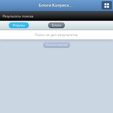
Блоги Калужского перекрестка
Результаты поиска
Форумы
Блоги
Поиск не дал результатов.
Полная версия