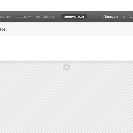
Порядок
овления
заголовку
сообщениям
просмотрам
по убы
тов.