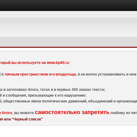
торый вы используете на www.kp40.ru
тся
личным пространством его владельца
, и он волен устанавливать в н
 в заголовках блога, тегах и в первых 400 знаках текста;
 и сообщения, призывающие к его нарушению
;
й, общественных и/или политических движений, объединений и организа
самостоятельно запретить
м блоге
, вы можете
любому из чит
я или "Черный список"