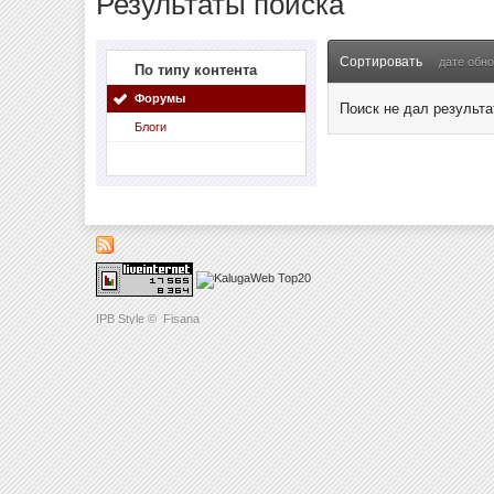
Результаты поиска
Сортировать
дате обн
По типу контента
Форумы
Поиск не дал результа
Блоги
IPB Style
©
Fisana