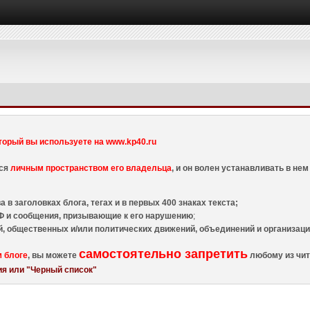
торый вы используете на www.kp40.ru
тся
личным пространством его владельца
, и он волен устанавливать в н
 в заголовках блога, тегах и в первых 400 знаках текста;
 и сообщения, призывающие к его нарушению
;
й, общественных и/или политических движений, объединений и организа
самостоятельно запретить
м блоге
, вы можете
любому из чит
я или "Черный список"