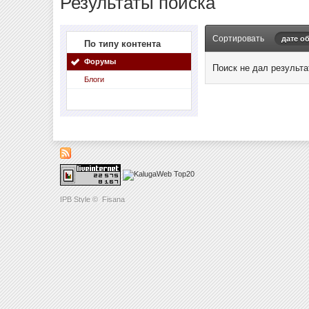
Результаты поиска
Сортировать
дате о
По типу контента
Форумы
Поиск не дал результа
Блоги
IPB Style
©
Fisana