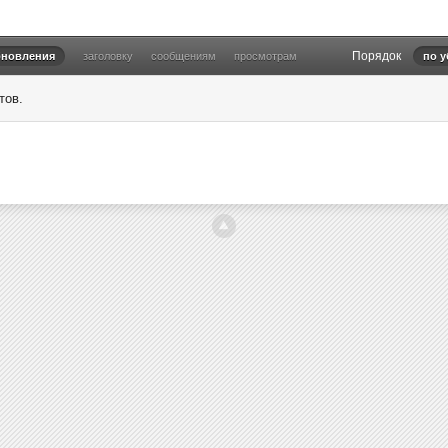
Порядок
бновления
заголовку
сообщениям
просмотрам
по 
тов.