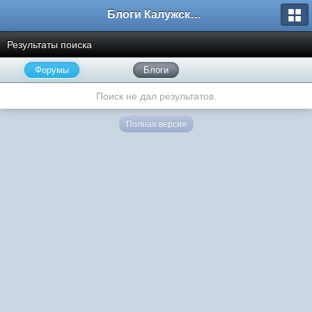
Блоги Калужского перекрестка
Результаты поиска
Форумы
Блоги
Поиск не дал результатов.
Полная версия