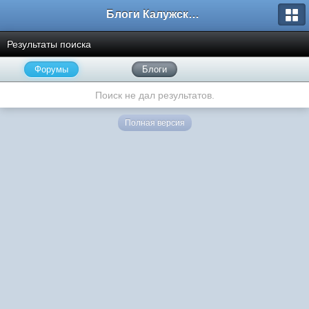
Блоги Калужского перекрестка
Результаты поиска
Форумы
Блоги
Поиск не дал результатов.
Полная версия