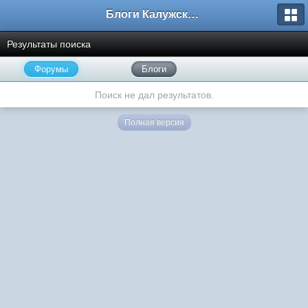
Блоги Калужского перекрестка
Результаты поиска
Форумы
Блоги
Поиск не дал результатов.
Полная версия