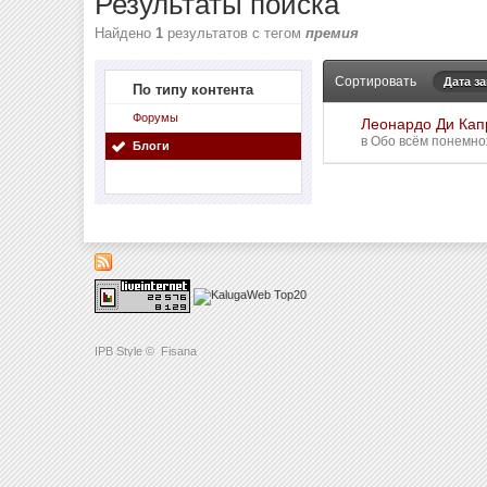
Результаты поиска
Найдено
1
результатов с тегом
премия
Сортировать
Дата з
По типу контента
Форумы
Леонардо Ди Капр
в
Обо всём понемнож
Блоги
IPB Style
©
Fisana