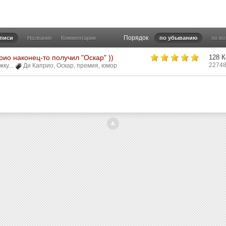
Порядок
аписи
Название
Комментарии
по убыванию
по в
ио наконец-то получил "Оскар" ))
128 
22748
ку...
Ди Каприо
,
Оскар
,
премия
,
юмор