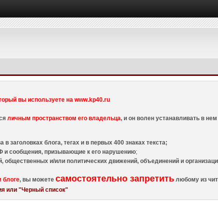
торый вы используете на www.kp40.ru
тся
личным пространством его владельца
, и он волен устанавливать в н
 в заголовках блога, тегах и в первых 400 знаках текста;
 и сообщения, призывающие к его нарушению
;
й, общественных и/или политических движений, объединений и организа
самостоятельно запретить
м блоге
, вы можете
любому из чит
я или "Черный список"