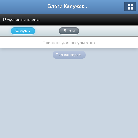
Блоги Калужского перекрестка
Результаты поиска
Форумы
Блоги
Поиск не дал результатов.
Полная версия