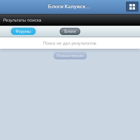
Блоги Калужского перекрестка
Результаты поиска
Форумы
Блоги
Поиск не дал результатов.
Полная версия