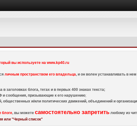
торый вы используете на www.kp40.ru
тся
личным пространством его владельца
, и он волен устанавливать в н
 в заголовках блога, тегах и в первых 400 знаках текста;
 и сообщения, призывающие к его нарушению
;
й, общественных и/или политических движений, объединений и организа
самостоятельно запретить
м блоге
, вы можете
любому из чит
я или "Черный список"