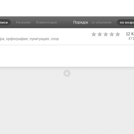
Порядок
аписи
Название
Комментарии
по убыванию
по возр
12 
47
Док
,
орфография
,
пунктуация
,
спор