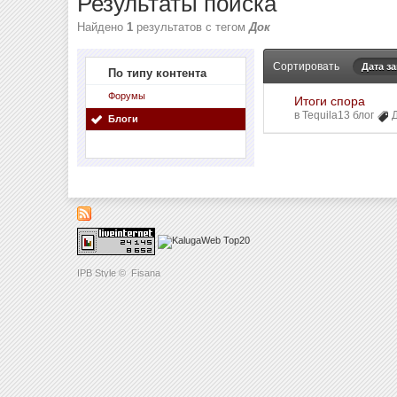
Результаты поиска
Найдено
1
результатов с тегом
Док
Сортировать
Дата з
По типу контента
Форумы
Итоги спора
в
Tequila13 блог
Блоги
IPB Style
©
Fisana