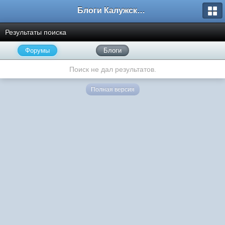
Блоги Калужского перекрестка
Результаты поиска
Форумы
Блоги
Поиск не дал результатов.
Полная версия