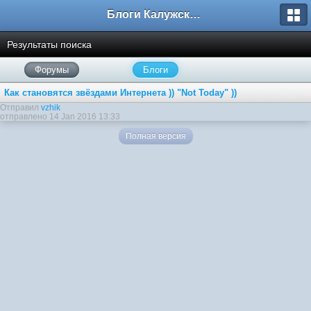
Блоги Калужского перекрестка
Результаты поиска
Форумы
Блоги
Как становятся звёздами Интернета )) "Not Today" ))
Отправил
vzhik
отправлено 14 Jan 2016 13:33
Полная версия