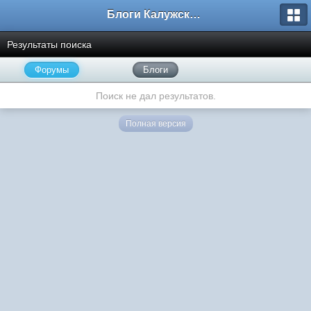
Блоги Калужского перекрестка
Результаты поиска
Форумы
Блоги
Поиск не дал результатов.
Полная версия