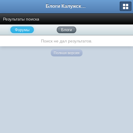
Блоги Калужского перекрестка
Результаты поиска
Форумы
Блоги
Поиск не дал результатов.
Полная версия