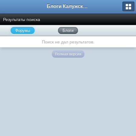
Блоги Калужского перекрестка
Результаты поиска
Форумы
Блоги
Поиск не дал результатов.
Полная версия