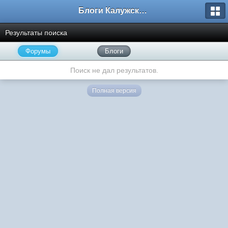
Блоги Калужского перекрестка
Результаты поиска
Форумы
Блоги
Поиск не дал результатов.
Полная версия