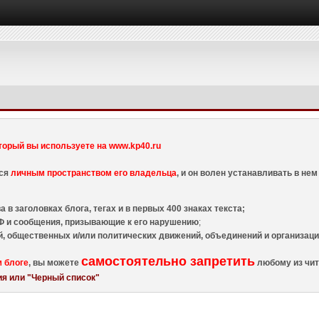
торый вы используете на www.kp40.ru
тся
личным пространством его владельца
, и он волен устанавливать в н
 в заголовках блога, тегах и в первых 400 знаках текста;
 и сообщения, призывающие к его нарушению
;
й, общественных и/или политических движений, объединений и организа
самостоятельно запретить
м блоге
, вы можете
любому из чит
я или "Черный список"