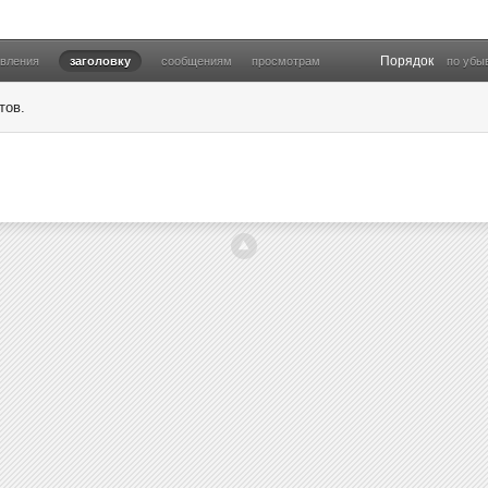
Порядок
овления
заголовку
сообщениям
просмотрам
по убы
тов.