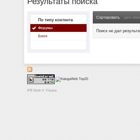
Результаты поиска
Сортировать
дате обн
По типу контента
Форумы
Поиск не дал результа
Блоги
IPB Style
©
Fisana