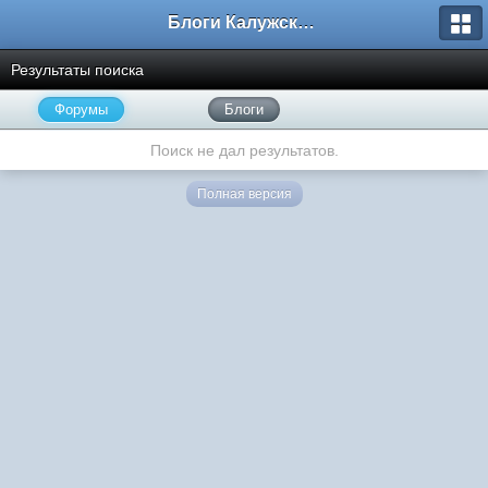
Блоги Калужского перекрестка
Результаты поиска
Форумы
Блоги
Поиск не дал результатов.
Полная версия