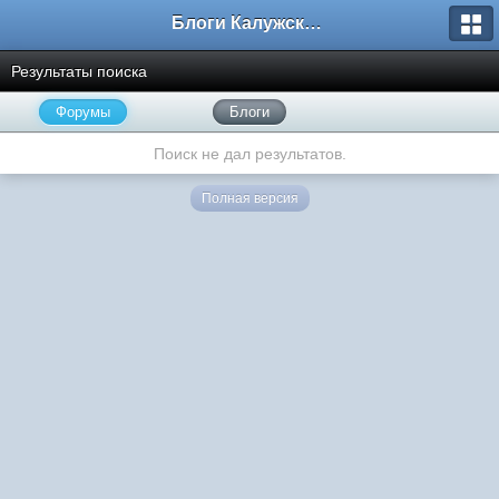
Блоги Калужского перекрестка
Результаты поиска
Форумы
Блоги
Поиск не дал результатов.
Полная версия