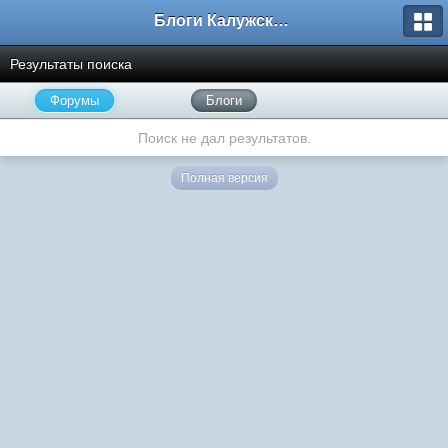
Блоги Калужского перекрестка
Результаты поиска
Форумы
Блоги
Поиск не дал результатов.
Полная версия