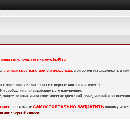
торый вы используете на www.kp40.ru
тся
личным пространством его владельца
, и он волен устанавливать в н
 в заголовках блога, тегах и в первых 400 знаках текста;
 и сообщения, призывающие к его нарушению
;
й, общественных и/или политических движений, объединений и организа
самостоятельно запретить
м блоге
, вы можете
любому из чит
я или "Черный список"