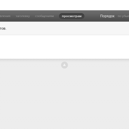
Порядок
овления
заголовку
сообщениям
просмотрам
по убы
тов.