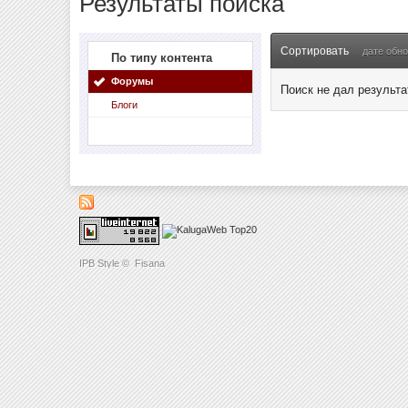
Результаты поиска
Сортировать
дате обн
По типу контента
Форумы
Поиск не дал результа
Блоги
IPB Style
©
Fisana