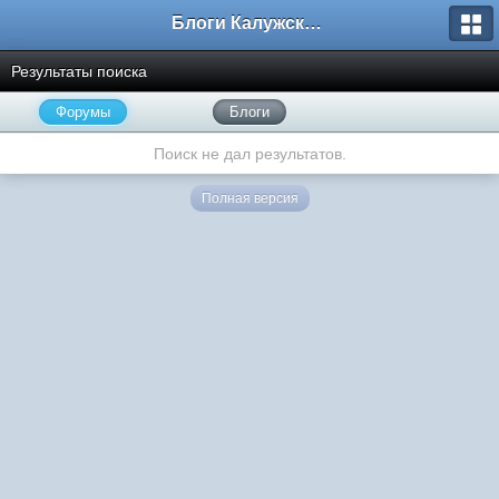
Блоги Калужского перекрестка
Результаты поиска
Форумы
Блоги
Поиск не дал результатов.
Полная версия