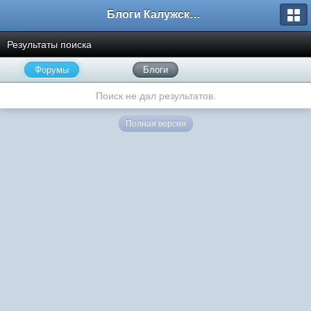
Блоги Калужского перекрестка
Результаты поиска
Форумы
Блоги
Поиск не дал результатов.
Полная версия