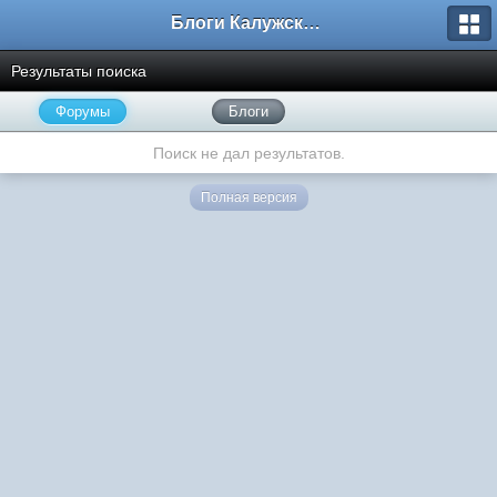
Блоги Калужского перекрестка
Результаты поиска
Форумы
Блоги
Поиск не дал результатов.
Полная версия