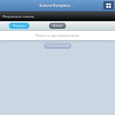
Блоги Калужского перекрестка
Результаты поиска
Форумы
Блоги
Поиск не дал результатов.
Полная версия