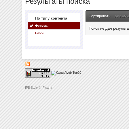
Результаты поиска
Сортировать
дате обн
По типу контента
Форумы
Поиск не дал результа
Блоги
IPB Style
©
Fisana