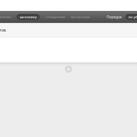
Порядок
овления
заголовку
сообщениям
просмотрам
по у
тов.