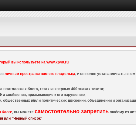
торый вы используете на www.kp40.ru
тся
личным пространством его владельца
, и он волен устанавливать в н
 в заголовках блога, тегах и в первых 400 знаках текста;
 и сообщения, призывающие к его нарушению
;
й, общественных и/или политических движений, объединений и организа
самостоятельно запретить
м блоге
, вы можете
любому из чит
я или "Черный список"