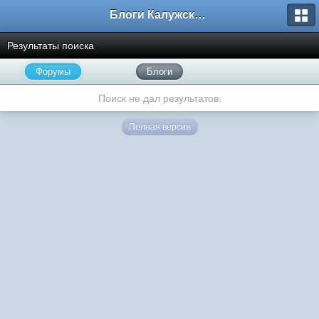
Блоги Калужского перекрестка
Результаты поиска
Форумы
Блоги
Поиск не дал результатов.
Полная версия