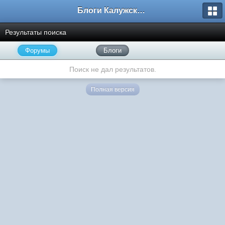
Блоги Калужского перекрестка
Результаты поиска
Форумы
Блоги
Поиск не дал результатов.
Полная версия