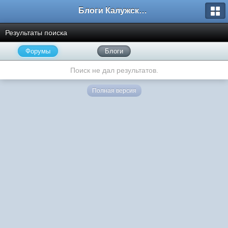
Блоги Калужского перекрестка
Результаты поиска
Форумы
Блоги
Поиск не дал результатов.
Полная версия