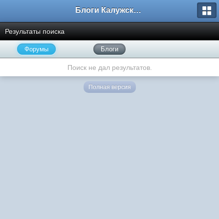
Блоги Калужского перекрестка
Результаты поиска
Форумы
Блоги
Поиск не дал результатов.
Полная версия