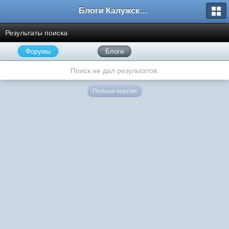
Блоги Калужского перекрестка
Результаты поиска
Форумы
Блоги
Поиск не дал результатов.
Полная версия